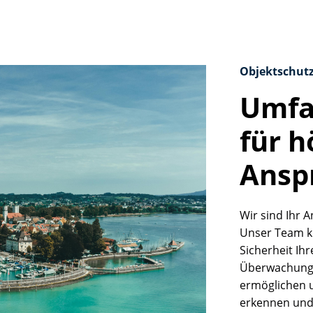
Objektschutz
Umfa
für h
t, um personalisierte Werbung anzuzeigen.
 verfolgen.
Ansp
Wir sind Ihr 
test_cookie, IDE
Unser Team k
Sicherheit Ih
Überwachungs
ermöglichen u
erkennen und