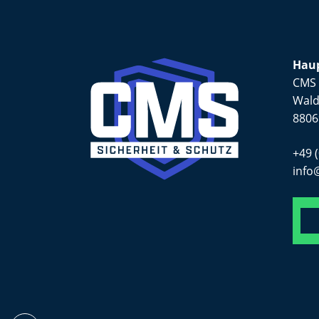
Haup
CMS 
Wald
8806
+49 
info