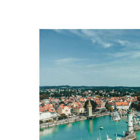
Google Tag Manager
Anbieter:
Google LLC
MARKETING
Marketing Cookies werden von Drittanbietern verwende
Sie tun dies, indem sie Besucher über Websites hinweg
Google Ads
Name:
_guid, _gcl_aw, _gcl_au, 
Anbieter:
Google Ireland Limited
Zweck:
Conversion-Tracking
Cookie Laufzeit:
12 Monate