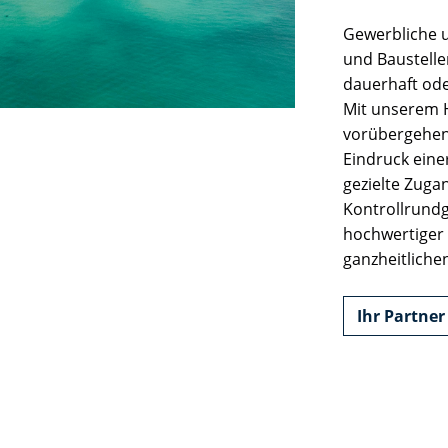
Gewerbliche 
und Baustelle
fbp, pxcelBcnLcy
dauerhaft ode
Mit unserem H
d.
vorübergehen
rgeting, Werbung, Conversion Tracking,
Eindruck ein
gezielte Zuga
Kontrollrundg
hochwertiger 
ganzheitlichen
, lidc, li_sugar, bcookie, bscookie,
Ihr Partner
.www.linkedin.com