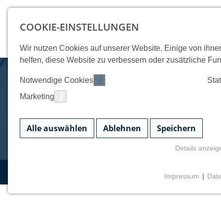
COOKIE-EINSTELLUNGEN
Wir nutzen Cookies auf unserer Website. Einige von ihn
helfen, diese Website zu verbessern oder zusätzliche Funk
Notwendige Cookies
Stat
Ihr Siche
Marketing
Alle auswählen
Ablehnen
Speichern
Details anzeig
STARTSEITE
SICHERHEITSDIENST IN LINDAU
NOTWENDIGE COOKIES
Impressum
|
Dat
Einverständnis Cookie
Name:
cookie_consent