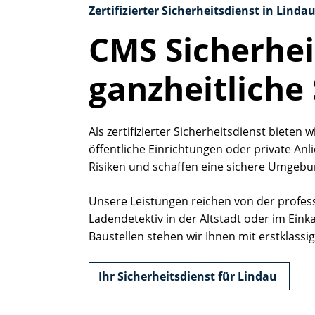
Zertifizierter Sicherheitsdienst in Linda
Anbieter:
alpenblickdrei
CMS Sicherheit
Zweck:
Managen von Consent-Ein
Cookie Laufzeit:
ganzheitliche 
1 Jahr
STATISTIK
Als zertifizierter Sicherheitsdienst bieten
öffentliche Einrichtungen oder private Anl
Statistik Cookies erfassen Informationen anonym. Diese
Risiken und schaffen eine sichere Umgebu
unsere Besucher unsere Website nutzen.
Unsere Leistungen reichen von der profess
Google Analytics
Ladendetektiv in der Altstadt oder im Ei
Name:
_ga, _gid, _gac_gb_
Baustellen stehen wir Ihnen mit erstklassig
Anbieter:
Google LLC
Ihr Sicherheitsdienst für Lindau
Zweck:
Erhebung von Statistiken
Cookie Laufzeit:
24 Stunden - 2 Jahre