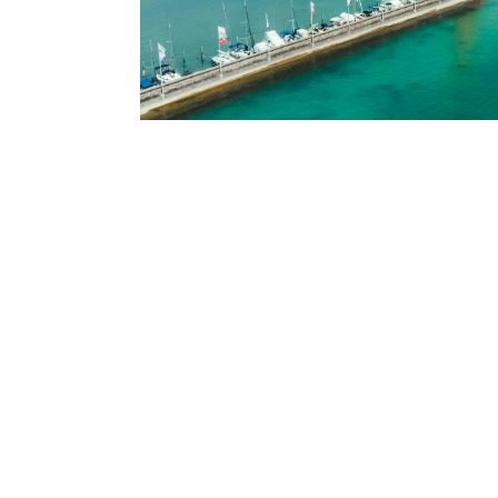
Facebook Pixel
Name:
messaging_plugin_#, fr, _
Anbieter:
Meta Platforms Ireland Lt
Zweck:
Analyse, Marketing, Reta
Personalisierung
Cookie Laufzeit:
12 Monate
LinkedIn Insight Tag
Name:
li_gc, AnalyticsSyncHistory
UserMatchHistory
Anbieter:
.licdn.com,.linkedin.com,
Zweck:
advertising