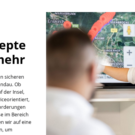
zepte
mehr
en sicheren
Lindau. Ob
 der Insel,
iceorientiert,
forderungen
se im Bereich
n wir auf eine
n, um