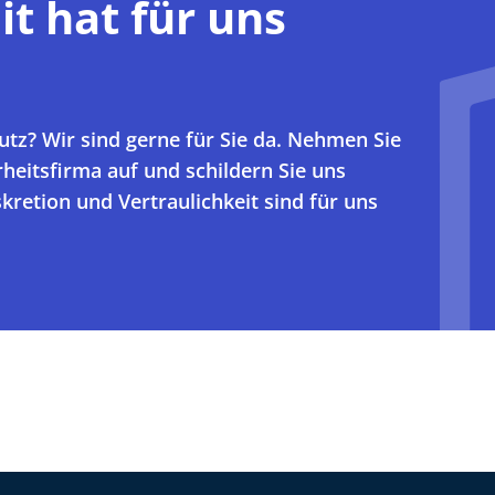
it hat für uns
utz? Wir sind gerne für Sie da. Nehmen Sie
rheitsfirma auf und schildern Sie uns
skretion und Vertraulichkeit sind für uns