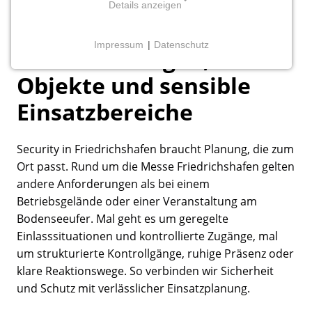
Security in Friedrichshafen
Details anzeigen
Sicherheitslösungen für
NOTWENDIGE COOKIES
Impressum
|
Datenschutz
Veranstaltungen,
Einverständnis Cookie
Objekte und sensible
Name:
Einsatzbereiche
cookie_consent
Anbieter:
Security in Friedrichshafen braucht Planung, die zum
alpenblickdrei
Ort passt. Rund um die Messe Friedrichshafen gelten
andere Anforderungen als bei einem
Zweck:
Managen von Consent-Einstellungen
Betriebsgelände oder einer Veranstaltung am
Bodenseeufer. Mal geht es um geregelte
Cookie Laufzeit:
Einlasssituationen und kontrollierte Zugänge, mal
1 Jahr
um strukturierte Kontrollgänge, ruhige Präsenz oder
klare Reaktionswege. So verbinden wir Sicherheit
und Schutz mit verlässlicher Einsatzplanung.
STATISTIK