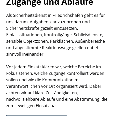
Zugänge und Abläufe
Anbieter:
Als Sicherheitsdienst in Friedrichshafen geht es für
Google LLC
uns darum, Aufgaben klar zuzuordnen und
Sicherheitskräfte gezielt einzusetzen.
Einlasssituationen, Kontrollgänge, Schließdienste,
MARKETING
sensible Objektzonen, Parkflächen, Außenbereiche
Marketing Cookies werden von Drittanbietern
und abgestimmte Reaktionswege greifen dabei
verwendet, um personalisierte Werbung
sinnvoll ineinander.
anzuzeigen. Sie tun dies, indem sie
Besucher über Websites hinweg verfolgen.
Vor jedem Einsatz klären wir, welche Bereiche im
Fokus stehen, welche Zugänge kontrolliert werden
Google Ads
sollen und wie die Kommunikation mit
Name:
Verantwortlichen vor Ort organisiert wird. Dabei
_guid, _gcl_aw, _gcl_au, test_cookie, IDE
achten wir auf klare Zuständigkeiten,
nachvollziehbare Abläufe und eine Abstimmung, die
Anbieter:
zum jeweiligen Einsatz passt.
Google Ireland Limited
Zweck: