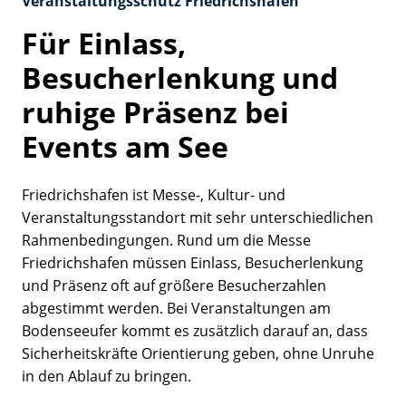
Veranstaltungsschutz Friedrichshafen
LinkedIn Insight Tag
Für Einlass,
Name:
li_gc, AnalyticsSyncHistory, lidc, li_sugar,
Besucherlenkung und
bcookie, bscookie, UserMatchHistory
ruhige Präsenz bei
Anbieter:
.licdn.com,.linkedin.com,.www.linkedin.com
Events am See
Zweck:
advertising
Friedrichshafen ist Messe-, Kultur- und
Veranstaltungsstandort mit sehr unterschiedlichen
Rahmenbedingungen. Rund um die Messe
Friedrichshafen müssen Einlass, Besucherlenkung
und Präsenz oft auf größere Besucherzahlen
abgestimmt werden. Bei Veranstaltungen am
Bodenseeufer kommt es zusätzlich darauf an, dass
Sicherheitskräfte Orientierung geben, ohne Unruhe
in den Ablauf zu bringen.