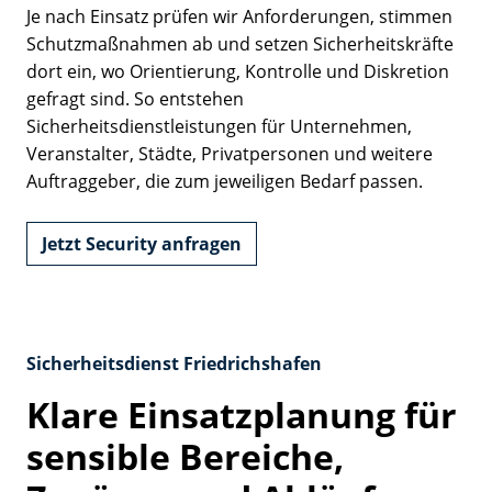
Statistik Cookies erfassen Informationen
Je nach Einsatz prüfen wir Anforderungen, stimmen
anonym. Diese Informationen helfen uns zu
Schutzmaßnahmen ab und setzen Sicherheitskräfte
verstehen, wie unsere Besucher unsere
dort ein, wo Orientierung, Kontrolle und Diskretion
Website nutzen.
gefragt sind. So entstehen
Sicherheitsdienstleistungen für Unternehmen,
Google Analytics
Veranstalter, Städte, Privatpersonen und weitere
Auftraggeber, die zum jeweiligen Bedarf passen.
Name:
_ga, _gid, _gac_gb_
Jetzt Security anfragen
Anbieter:
Google LLC
Zweck:
Erhebung von Statistiken zur Website-
Nutzung
Sicherheitsdienst Friedrichshafen
Cookie Laufzeit:
Klare Einsatzplanung für
24 Stunden - 2 Jahre
sensible Bereiche,
Google Tag Manager